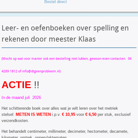
Bestel direct
Leer- en oefenboeken over spelling en
rekenen door meester Klaas
(Mocht op wat voor manier ook een bestelling niet lukken, gewoon even contacten: 06
4289 1812 of
info@dtgeenprobleem.nl
)
ACTIE
!!
In de maand juli 2026
Het schitterende boek over alles wat je wilt leren over het metriek
stelsel:
METEN IS WETEN
i.p.v.
€ 10,95
voor
€ 6,50
per stuk, exclusief
verzendkosten.
Het behandelt centimeter, millimeter, decimeter, hectometer, decamete,
kilometer, omtrek, oppervlaktematen,