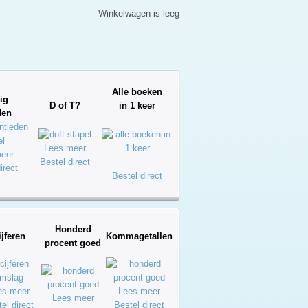
Winkelwagen is leeg
Alle boeken
ig
D of T?
in 1 keer
den
Lees meer
eer
Bestel direct
irect
Bestel direct
Honderd
ijferen
Kommagetallen
procent goed
es meer
Lees meer
Lees meer
el direct
Bestel direct