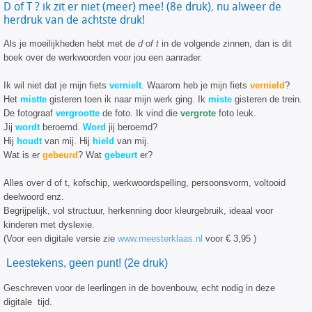
D of T ? ik zit er niet (meer) mee! (8e druk)
,
nu alweer de
herdruk van de achtste druk!
Als je moeilijkheden hebt met de
d of t
in de volgende zinnen, dan is dit
boek over de werkwoorden voor jou een aanrader.
Ik wil niet dat je mijn fiets
vernielt
. Waarom heb je mijn fiets
vernield
?
Het
mistte
gisteren toen ik naar mijn werk ging. Ik
miste
gisteren de trein.
De fotograaf
vergrootte
de foto. Ik vind die
vergrote
foto leuk.
Jij
wordt
beroemd.
Word
jij beroemd?
Hij
houdt
van mij. Hij
hield
van mij.
Wat is er
gebeurd
? Wat
gebeurt
er?
Alles over d of t, kofschip, werkwoordspelling, persoonsvorm, voltooid
deelwoord enz.
Begrijpelijk, vol structuur, herkenning door kleurgebruik, ideaal voor
kinderen met dyslexie.
(Voor een digitale versie zie
www.meesterklaas.nl
voor € 3,95 )
Leestekens, geen punt! (2e druk)
Geschreven voor de leerlingen in de bovenbouw, echt nodig in deze
digitale tijd.