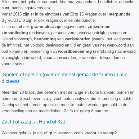
Alles over het gebruik van punt, komma, vraagteken, hoofdletter, dubbele
punt, aanhalingstekens,enz.
Vanaf 2015 zijn er in de eindtoets van
Cito
15 vragen over
interpunctie
.
Bij ROUTE 8 zijn er ook vragen over de interpunctie.
En in de rubriek
grammatica
zijn opgaven over
zinsvormen
,
zinsontleding
(onderwerp, persoonsvorm, werkwoordelijk gezegde en
lijdend voorwerp),
benoeming
van
werkwoorden
(waarbij het werkwoord,
de infinitief, het voltooid deelwoord en tijd en getal van het werkwoord aan
bod komen) en benoeming van
woordbenoeming
(zelfstandig naamwoord,
bijvoeglijk naamwoord, voornaamwoorden, lidwoorden, telwoorden en
voorzetsels).
Spelen of spellen (over de meest gemaakte fouten in alle
dictees)
Meer dan 70 bladzijden oefenen met de lange en korte klanken: bomen en
bommen. Geschreven n.a.v. veel foutenanalyses die ik jarenlang maakte..
Daarbij viel het steeds op dat de meeste fouten worden gemaakt in de
verdubbeling van de medeklinker.. Zelfs tot groep 8 aan toe.
Zacht of zaagt
Hond of Kat
en
Wanneer gebruik je cht of gt in woorden zoals vra
cht
en vraa
gt
?