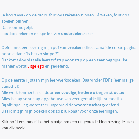
Je hoort vaak op de radio: foutloos rekenen binnen 14 weken, foutloos
spellen binnen ...
Dat is onmogelijk.
Foutloos rekenen en spellen van
onderdelen
zeker.
Oefen met een leerling mijn pdf van
breuken
: direct vanaf de eerste pagina
hoor je dan : "Is het zo simpel?".
Dat komt doordat alle leerstof stap voor stap op een zeer begrijpelijke
manier wordt
uitgelegd
en geoefend.
Op de eerste rij staan mijn leer-werkboeken. Daaronder PDF's (eenmalige
aanschaf).
Alle werk kenmerkt zich door
eenvoudige
,
heldere uitleg
en
structuur
.
Alles is stap voor stap opgebouwd van zeer gemakkelijk tot moeilijk.
Bij alle spelling wordt zeer uitgebreid de
woordenschat
geoefend.
Daarom zijn mijn boeken ook zo bruikbaar voor onze leerlingen.
Klik op "Lees meer" bij het plaatje om een uitgebreide bloemlezing te zien
van elk boek.