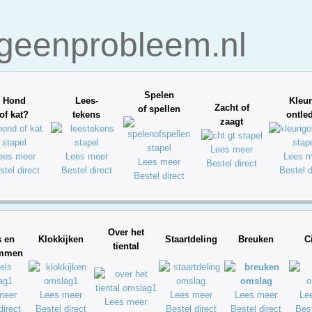
geenprobleem.nl
Spelen
Hond
Lees-
Kleur
Zacht of
of spellen
of kat?
tekens
ontle
zaagt
Lees meer
ees meer
Lees meer
Lees m
Lees meer
Bestel direct
stel direct
Bestel direct
Bestel d
Bestel direct
Over het
s en
Klokkijken
Staartdeling
Breuken
C
tiental
ommen
meer
Lees meer
Lees meer
Lees meer
Le
Lees meer
direct
Bestel direct
Bestel direct
Bestel direct
Best