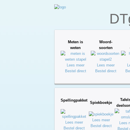
DT
Meten is
Woord-
weten
soorten
Lees meer
Lees meer
L
Bestel direct
Bestel direct
Be
Tafel
Spellingpakket
Spiekboekje
deels
Lees meer
Lees meer
Lees 
Bestel direct
Bestel direct
Bestel 