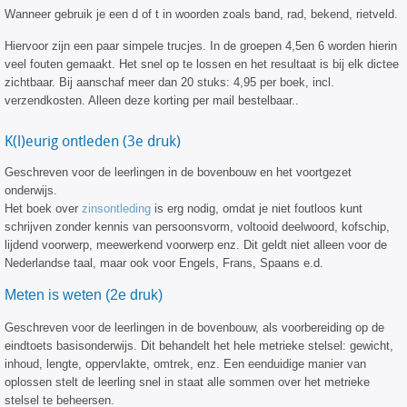
Wanneer gebruik je een d of t in woorden zoals band, rad, bekend, rietveld.
Hiervoor zijn een paar simpele trucjes. In de groepen 4,5en 6 worden hierin
veel fouten gemaakt. Het snel op te lossen en het resultaat is bij elk dictee
zichtbaar. Bij aanschaf meer dan 20 stuks: 4,95 per boek, incl.
verzendkosten. Alleen deze korting per mail bestelbaar..
K(l)eurig ontleden (3e druk)
Geschreven voor de leerlingen in de bovenbouw en het voortgezet
onderwijs.
Het boek over
zinsontleding
is erg nodig, omdat je niet foutloos kunt
schrijven zonder kennis van persoonsvorm, voltooid deelwoord, kofschip,
lijdend voorwerp, meewerkend voorwerp enz. Dit geldt niet alleen voor de
Nederlandse taal, maar ook voor Engels, Frans, Spaans e.d.
Meten is weten (2e druk)
Geschreven voor de leerlingen in de bovenbouw, als voorbereiding op de
eindtoets basisonderwijs. Dit behandelt het hele metrieke stelsel: gewicht,
inhoud, lengte, oppervlakte, omtrek, enz. Een eenduidige manier van
oplossen stelt de leerling snel in staat alle sommen over het metrieke
stelsel te beheersen.