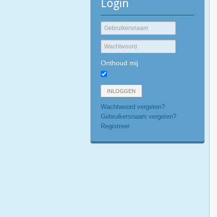
Login
Onthoud mij
INLOGGEN
Wachtwoord vergeten?
Gebruikersnaam vergeten?
Registreer